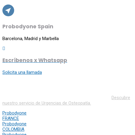
Probodyone Spain
Barcelona, Madrid y Marbella
Escríbenos x Whatsapp
Solicita una llamada
Probodyone Spain: te atendemos en nuestros institutos de
Barcelona, Madrid y Marbella o en hoteles y domicilios.
Descubre
nuestro servicio de Urgencias de Osteopatía.
Probodyone
FRANCE
Probodyone
COLOMBIA
Probodyone