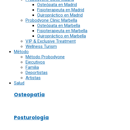
Osteópata en Madrid
Fisioterapeuta en Madrid
Quiropráctico en Madrid
Probodyone Clinic Marbella
Osteópata en Marbella
Fisioterapeuta en Marbella
Quiropráctico en Marbella
VIP & Exclusive Treatment
Wellness Turism
Método
Método Probodyone
Ejecutivos
Familia
Deportistas
Artistas
Salud
Osteopatía
Posturología