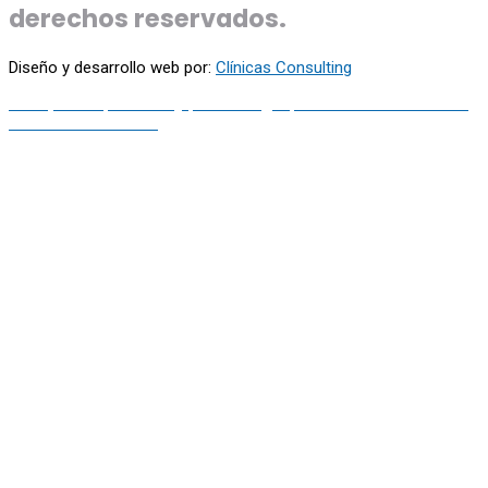
derechos reservados.
Diseño y desarrollo web por:
Clínicas Consulting
Franquicias
|
Academy
| Aviso Legal |
Política de Privacidad
|
Política de Cookies