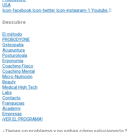
USA
Icon-facebook
Icon-twitter
Icon-instagram-1
Youtube
Descubre
El método
PROBODYONE
Osteopatía
Acupuntura
Posturología
Ergonomía
Coaching Físico
Coaching Mental
Micro-Nutrición
Beauty
Medical High Tech
Labs
Contacto
Franquicias
Academy
Empresas
¡VER EL PROGRAMA!
¿Tienes un problema y no sabes cómo solucionarlo ?