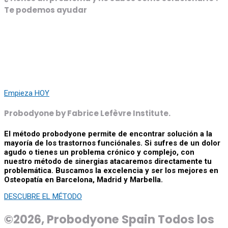
Te podemos ayudar
Osteópata en Barcelona, Madrid y Marbella para tratar: Lumbago,
Lombalgia, Dolor dorsal agudo, Migrañas y Cefaleas, Torticolis.
Cervicalgia, Dolor muscular, Contracturas, Neuralgia cervico-
brachial, Neuralgia d’Arnold, Hernia discal cervical, Hernia discal
lumbar, Ciática, Cruralgia, Esguince de tobillo, Esguince de rodilla,
Lesión deportiva aguda…
Empieza HOY
Probodyone by Fabrice Lefèvre Institute.
El método probodyone permite de encontrar solución a la
mayoría de los trastornos funciónales. Si sufres de un dolor
agudo o tienes un problema crónico y complejo, con
nuestro método de sinergias atacaremos directamente tu
problemática. Buscamos la excelencia y ser los mejores en
Osteopatía en Barcelona, Madrid y Marbella.
DESCUBRE EL MÉTODO
©2026,
Probodyone Spain
Todos los