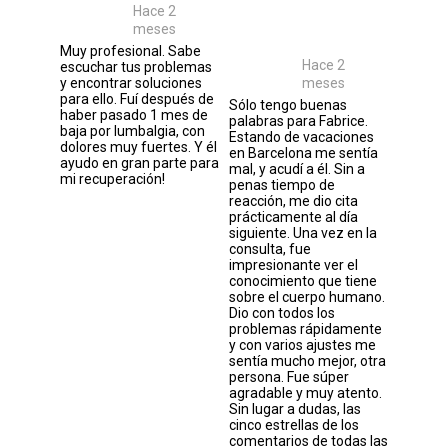
Hace 2
meses
Muy profesional. Sabe
Hace 2
escuchar tus problemas
y encontrar soluciones
meses
para ello. Fuí después de
Sólo tengo buenas
haber pasado 1 mes de
palabras para Fabrice.
baja por lumbalgia, con
Estando de vacaciones
dolores muy fuertes. Y él
en Barcelona me sentía
ayudo en gran parte para
mal, y acudí a él. Sin a
mi recuperación!
penas tiempo de
reacción, me dio cita
prácticamente al día
siguiente. Una vez en la
consulta, fue
impresionante ver el
conocimiento que tiene
sobre el cuerpo humano.
Dio con todos los
problemas rápidamente
y con varios ajustes me
sentía mucho mejor, otra
persona. Fue súper
agradable y muy atento.
Sin lugar a dudas, las
cinco estrellas de los
comentarios de todas las