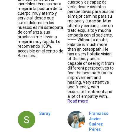
cuerpo y es capaz de
increíbles técnicas para
verlo desde distintas
mejorar la postura de tu
perspectivas para buscar
cuerpo, muy atento y
el mejor camino para su
servicial, desde que
mejoría y curación. Muy
sufro dolores en los
atento y cercano, con un
huesos; es mi osteopata
trato exquisito y mucha
de confianza, sus
empatia con el paciente.
practicas me llevan a
——– Without a doubt,
mejorar muy rapido. Lo
Fabrice is much more
recomiendo 100%,
than an osteopath. He
accesible en el centro de
has a very holistic vision
Barcelona.
of the body and is
capable of seeing it from
different perspectives to
find the best path for its
improvement and
healing. Very attentive
and friendly, with
exquisite treatment and
a lot of empathy with…
Read more
Saray
Francisco
Javier
Suárez
Pérez