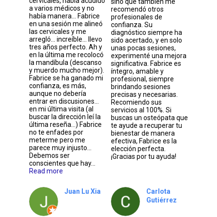
cervicales, había acudido
sino que también me
a varios médicos y no
recomendó otros
había manera… Fabrice
profesionales de
en una sesión me alineó
confianza. Su
las cervicales y me
diagnóstico siempre ha
arregló… increíble… llevo
sido acertado, y en solo
tres años perfecto. Ah y
unas pocas sesiones,
en la última me recolocó
experimenté una mejora
la mandíbula (descanso
significativa. Fabrice es
y muerdo mucho mejor).
íntegro, amable y
Fabrice se ha ganado mi
profesional, siempre
confianza, es más,
brindando sesiones
aunque no debería
precisas y necesarias.
entrar en discusiones…
Recomiendo sus
en mi última visita (al
servicios al 100%. Si
buscar la dirección leí la
buscas un osteópata que
última reseña…) Fabrice
te ayude a recuperar tu
no te enfades por
bienestar de manera
meterme pero me
efectiva, Fabrice es la
parece muy injusto…
elección perfecta.
Debemos ser
¡Gracias por tu ayuda!
conscientes que hay…
Read more
Juan Lu Xia
Carlota
Gutiérrez