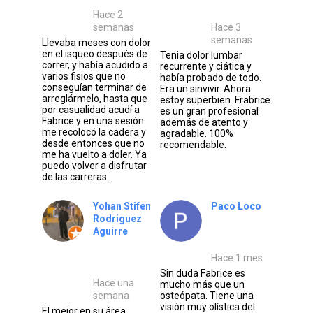
Hace 2
semanas
Hace 3
semanas
Llevaba meses con dolor
en el isqueo después de
Tenia dolor lumbar
correr, y había acudido a
recurrente y ciática y
varios fisios que no
había probado de todo.
conseguían terminar de
Era un sinvivir. Ahora
arreglármelo, hasta que
estoy superbien. Frabrice
por casualidad acudí a
es un gran profesional
Fabrice y en una sesión
además de atento y
me recolocó la cadera y
agradable. 100%
desde entonces que no
recomendable.
me ha vuelto a doler. Ya
puedo volver a disfrutar
de las carreras.
Yohan Stifen
Paco Loco
Rodriguez
Aguirre
Hace 1 mes
Sin duda Fabrice es
Hace una
mucho más que un
semana
osteópata. Tiene una
visión muy olística del
El mejor en su área,