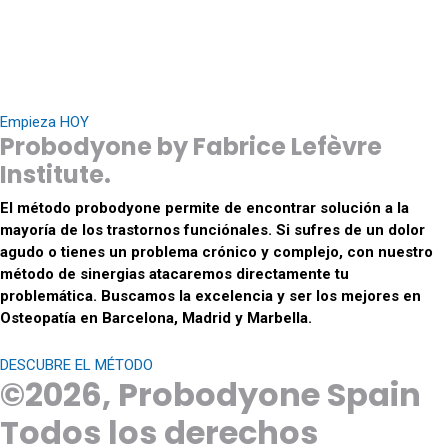
Cervicalgia, Dolor muscular, Contracturas, Neuralgia cervico-
brachial, Neuralgia d’Arnold, Hernia discal cervical, Hernia discal
lumbar, Ciática, Cruralgia, Esguince de tobillo, Esguince de rodilla,
Lesión deportiva aguda…
Empieza HOY
Probodyone by Fabrice Lefèvre
Institute.
El método probodyone permite de encontrar solución a la
mayoría de los trastornos funciónales. Si sufres de un dolor
agudo o tienes un problema crónico y complejo, con nuestro
método de sinergias atacaremos directamente tu
problemática. Buscamos la excelencia y ser los mejores en
Osteopatía en Barcelona, Madrid y Marbella.
DESCUBRE EL MÉTODO
©2026,
Probodyone Spain
Todos los derechos