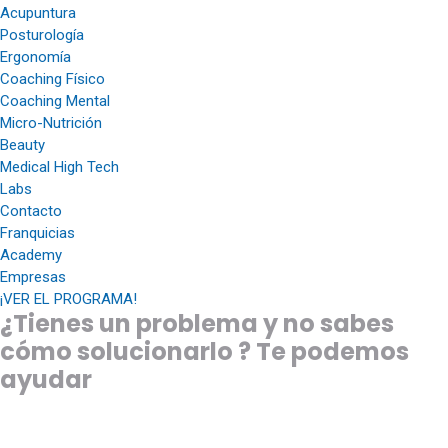
Acupuntura
Posturología
Ergonomía
Coaching Físico
Coaching Mental
Micro-Nutrición
Beauty
Medical High Tech
Labs
Contacto
Franquicias
Academy
Empresas
¡VER EL PROGRAMA!
¿Tienes un problema y no sabes
cómo solucionarlo ? Te podemos
ayudar
Osteópata en Barcelona, Madrid y Marbella para tratar: Lumbago,
Lombalgia, Dolor dorsal agudo, Migrañas y Cefaleas, Torticolis.