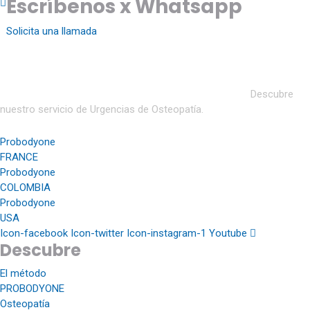
Escríbenos x Whatsapp
Solicita una llamada
Probodyone Spain: te atendemos en nuestros institutos de
Barcelona, Madrid y Marbella o en hoteles y domicilios.
Descubre
nuestro servicio de Urgencias de Osteopatía.
Probodyone
FRANCE
Probodyone
COLOMBIA
Probodyone
USA
Icon-facebook
Icon-twitter
Icon-instagram-1
Youtube
Descubre
El método
PROBODYONE
Osteopatía