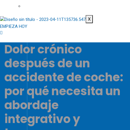
X
EMPIEZA HOY
Dolor crónico
después de un
accidente de coche:
por qué necesita un
abordaje
integrativo y