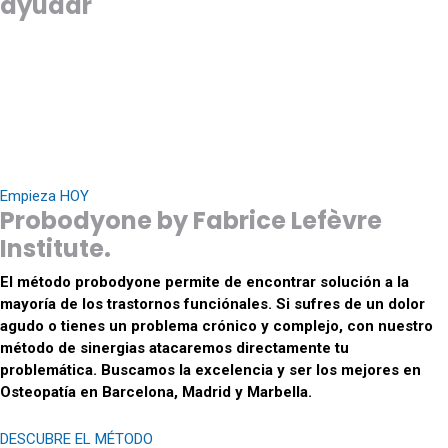
ayudar
Osteópata en Barcelona, Madrid y Marbella para tratar: Lumbago,
Lombalgia, Dolor dorsal agudo, Migrañas y Cefaleas, Torticolis.
Cervicalgia, Dolor muscular, Contracturas, Neuralgia cervico-
brachial, Neuralgia d’Arnold, Hernia discal cervical, Hernia discal
lumbar, Ciática, Cruralgia, Esguince de tobillo, Esguince de rodilla,
Lesión deportiva aguda…
Empieza HOY
Probodyone by Fabrice Lefèvre
Institute.
El método probodyone permite de encontrar solución a la
mayoría de los trastornos funciónales. Si sufres de un dolor
agudo o tienes un problema crónico y complejo, con nuestro
método de sinergias atacaremos directamente tu
problemática. Buscamos la excelencia y ser los mejores en
Osteopatía en Barcelona, Madrid y Marbella.
DESCUBRE EL MÉTODO